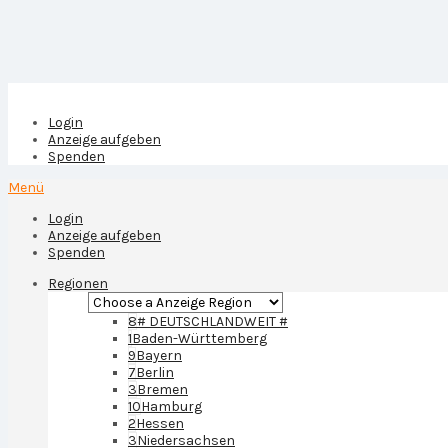
Login
Anzeige aufgeben
Spenden
Menü
Login
Anzeige aufgeben
Spenden
Regionen
8
# DEUTSCHLANDWEIT #
1
Baden-Württemberg
9
Bayern
7
Berlin
3
Bremen
10
Hamburg
2
Hessen
3
Niedersachsen