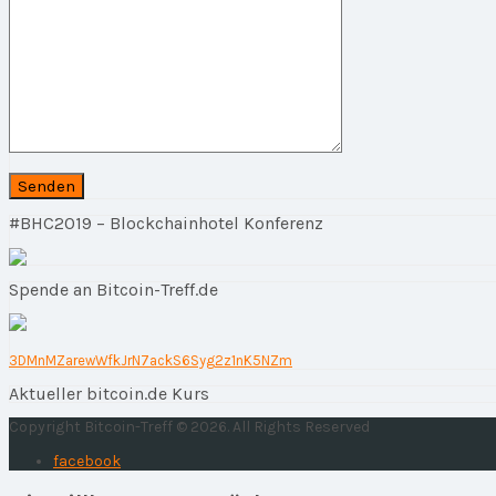
#BHC2019 – Blockchainhotel Konferenz
Spende an Bitcoin-Treff.de
3DMnMZarewWfkJrN7ackS6Syg2z1nK5NZm
Aktueller bitcoin.de Kurs
Copyright Bitcoin-Treff © 2026. All Rights Reserved
facebook