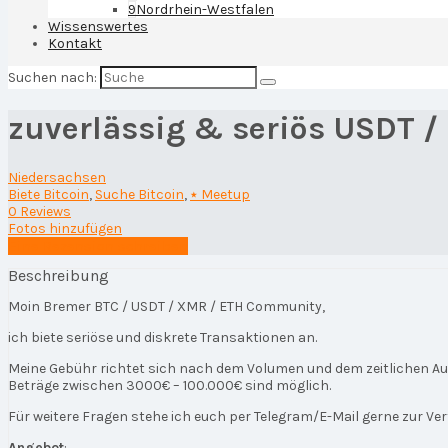
9
Nordrhein-Westfalen
Wissenswertes
Kontakt
Suchen nach:
zuverlässig & seriös USDT /
Niedersachsen
Biete Bitcoin
,
Suche Bitcoin
,
٭ Meetup
0 Reviews
Fotos hinzufügen
Eine Rezension schreiben
Beschreibung
Moin Bremer BTC / USDT / XMR / ETH Community,
ich biete seriöse und diskrete Transaktionen an.
Meine Gebühr richtet sich nach dem Volumen und dem zeitlichen 
Beträge zwischen 3000€ – 100.000€ sind möglich.
Für weitere Fragen stehe ich euch per Telegram/E-Mail gerne zur Ve
Angebot
: