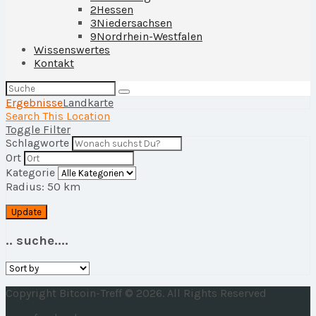
2
Hessen
3
Niedersachsen
9
Nordrhein-Westfalen
Wissenswertes
Kontakt
Suchen
nach:
Ergebnisse
Landkarte
Search This Location
Toggle Filter
Schlagworte
Ort
Kategorie
Radius:
50
km
Update
.. suche....
Sort
by:
Copyright Bitcoin-Treff © 2026. All Rights Reserved