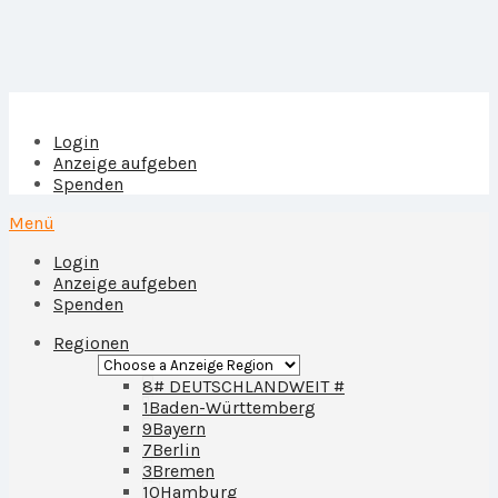
Login
Anzeige aufgeben
Spenden
Menü
Login
Anzeige aufgeben
Spenden
Regionen
8
# DEUTSCHLANDWEIT #
1
Baden-Württemberg
9
Bayern
7
Berlin
3
Bremen
10
Hamburg