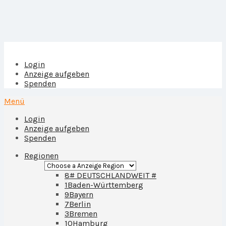
Login
Anzeige aufgeben
Spenden
Menü
Login
Anzeige aufgeben
Spenden
Regionen
8
# DEUTSCHLANDWEIT #
1
Baden-Württemberg
9
Bayern
7
Berlin
3
Bremen
10
Hamburg