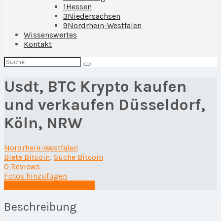
1
Hessen
3
Niedersachsen
9
Nordrhein-Westfalen
Wissenswertes
Kontakt
Suchen
nach:
Usdt, BTC Krypto kaufen
und verkaufen Düsseldorf,
Köln, NRW
Nordrhein-Westfalen
Biete Bitcoin
,
Suche Bitcoin
0 Reviews
Fotos hinzufügen
Eine Rezension schreiben
Beschreibung