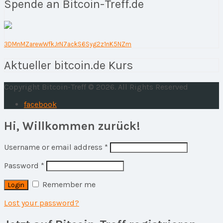
Spende an Bitcoin-Treff.de
3DMnMZarewWfkJrN7ackS6Syg2z1nK5NZm
Aktueller bitcoin.de Kurs
Copyright Bitcoin-Treff © 2026. All Rights Reserved
facebook
Hi, Willkommen zurück!
Username or email address
*
Password
*
Remember me
Lost your password?