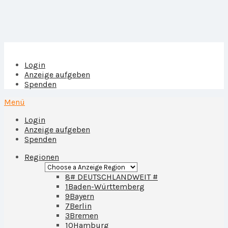
Login
Anzeige aufgeben
Spenden
Menü
Login
Anzeige aufgeben
Spenden
Regionen
8
# DEUTSCHLANDWEIT #
1
Baden-Württemberg
9
Bayern
7
Berlin
3
Bremen
10
Hamburg