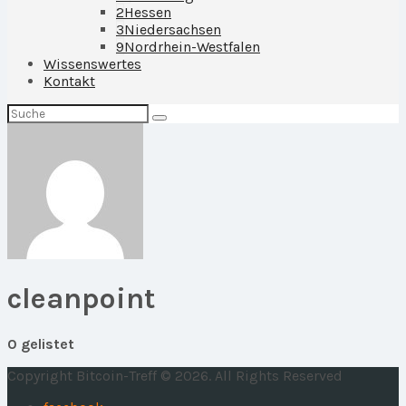
2
Hessen
3
Niedersachsen
9
Nordrhein-Westfalen
Wissenswertes
Kontakt
Suchen
nach:
cleanpoint
0 gelistet
Copyright Bitcoin-Treff © 2026. All Rights Reserved