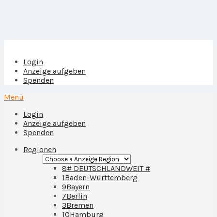
Login
Anzeige aufgeben
Spenden
Menü
Login
Anzeige aufgeben
Spenden
Regionen
8
# DEUTSCHLANDWEIT #
1
Baden-Württemberg
9
Bayern
7
Berlin
3
Bremen
10
Hamburg