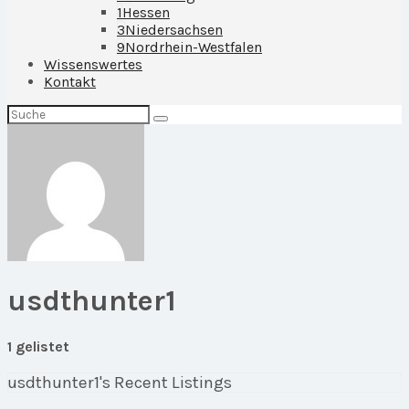
1
Hessen
3
Niedersachsen
9
Nordrhein-Westfalen
Wissenswertes
Kontakt
Suchen
nach:
usdthunter1
1 gelistet
usdthunter1's Recent Listings