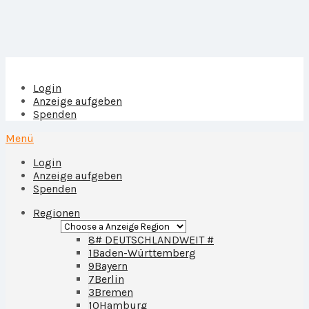
Login
Anzeige aufgeben
Spenden
Menü
Login
Anzeige aufgeben
Spenden
Regionen
8
# DEUTSCHLANDWEIT #
1
Baden-Württemberg
9
Bayern
7
Berlin
3
Bremen
10
Hamburg