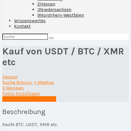
2
Hessen
3
Niedersachsen
9
Nordrhein-Westfalen
Wissenswertes
Kontakt
Suchen
nach:
Kauf von USDT / BTC / XMR
etc
Hessen
Suche Bitcoin
,
٭ Meetup
0 Reviews
Fotos hinzufügen
Eine Rezension schreiben
Beschreibung
Kaufe BTC ,USDT, XMR etc.