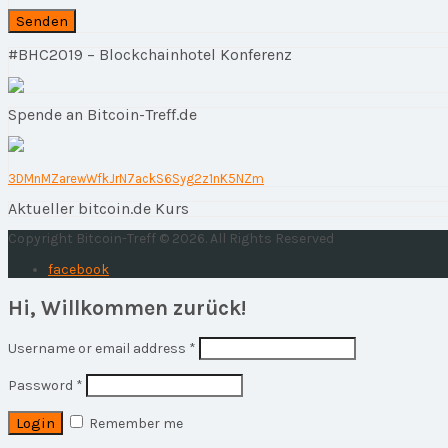
#BHC2019 – Blockchainhotel Konferenz
Spende an Bitcoin-Treff.de
3DMnMZarewWfkJrN7ackS6Syg2z1nK5NZm
Aktueller bitcoin.de Kurs
Copyright Bitcoin-Treff © 2026. All Rights Reserved
facebook
Hi, Willkommen zurück!
Username or email address
*
Password
*
Remember me