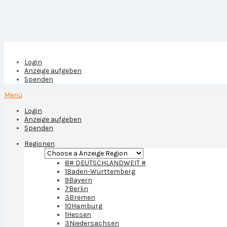
Login
Anzeige aufgeben
Spenden
Menü
Login
Anzeige aufgeben
Spenden
Regionen
8
# DEUTSCHLANDWEIT #
1
Baden-Württemberg
9
Bayern
7
Berlin
3
Bremen
10
Hamburg
1
Hessen
3
Niedersachsen