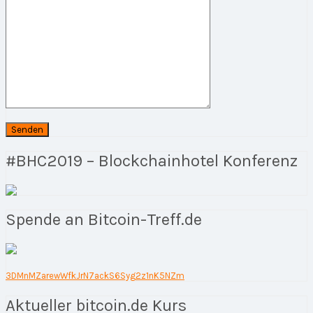
#BHC2019 – Blockchainhotel Konferenz
Spende an Bitcoin-Treff.de
3DMnMZarewWfkJrN7ackS6Syg2z1nK5NZm
Aktueller bitcoin.de Kurs