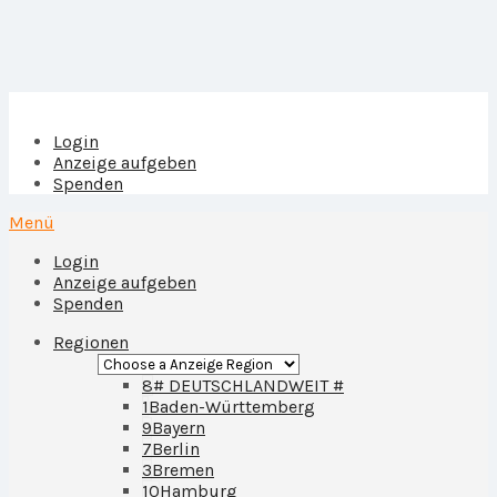
Login
Anzeige aufgeben
Spenden
Menü
Login
Anzeige aufgeben
Spenden
Regionen
8
# DEUTSCHLANDWEIT #
1
Baden-Württemberg
9
Bayern
7
Berlin
3
Bremen
10
Hamburg