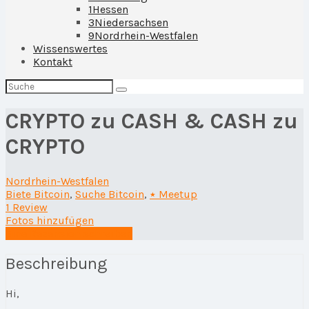
1
Hessen
3
Niedersachsen
9
Nordrhein-Westfalen
Wissenswertes
Kontakt
Suchen
nach:
CRYPTO zu CASH & CASH zu
CRYPTO
Nordrhein-Westfalen
Biete Bitcoin
,
Suche Bitcoin
,
٭ Meetup
1 Review
Fotos hinzufügen
Eine Rezension schreiben
Beschreibung
Hi,