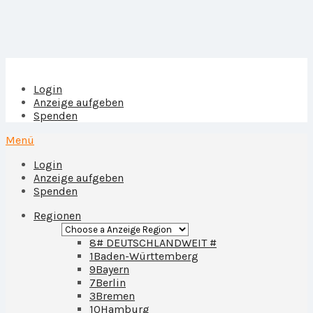
Login
Anzeige aufgeben
Spenden
Menü
Login
Anzeige aufgeben
Spenden
Regionen
8
# DEUTSCHLANDWEIT #
1
Baden-Württemberg
9
Bayern
7
Berlin
3
Bremen
10
Hamburg