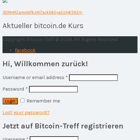
3DMnMZarewWfkJrN7ackS6Syg2z1nK5NZm
Aktueller bitcoin.de Kurs
Copyright Bitcoin-Treff © 2026. All Rights Reserved
facebook
Hi, Willkommen zurück!
Username or email address
*
Password
*
Remember me
Lost your password?
Jetzt auf Bitcoin-Treff registrieren
Username
*